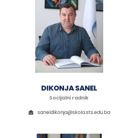
DIKONJA SANEL
Socijalni radnik
saneldikonja@skola.sts.edu.ba