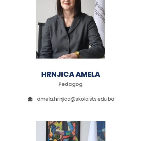
HRNJICA AMELA
Pedagog
amela.hrnjica@skola.sts.edu.ba