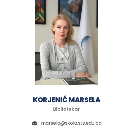
KORJENIĆ MARSELA
Bibliotekar
marsela@skola.sts.edu.ba