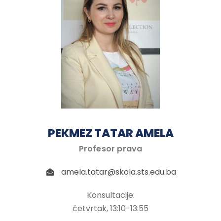
PEKMEZ TATAR AMELA
Profesor prava
amela.tatar@skola.sts.edu.ba
Konsultacije:
četvrtak, 13:10-13:55