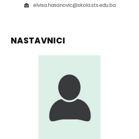
elvisa.hasanovic@skola.sts.edu.ba
NASTAVNICI