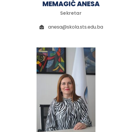
MEMAGIĆ ANESA
Sekretar
anesa@skola.sts.edu.ba