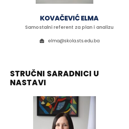
KOVAČEVIĆ ELMA
Samostalni referent za plan i analizu
elma@skola.sts.edu.ba
STRUČNI SARADNICI U
NASTAVI