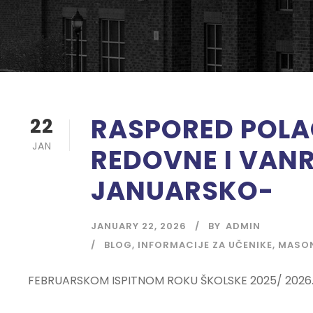
RASPORED POLA
22
JAN
REDOVNE I VANR
JANUARSKO-
JANUARY 22, 2026
BY
ADMIN
BLOG
,
INFORMACIJE ZA UČENIKE
,
MASO
FEBRUARSKOM ISPITNOM ROKU ŠKOLSKE 2025/ 2026