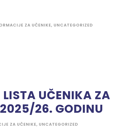
ORMACIJE ZA UČENIKE
,
UNCATEGORIZED
LISTA UČENIKA ZA
 2025/26. GODINU
IJE ZA UČENIKE
,
UNCATEGORIZED