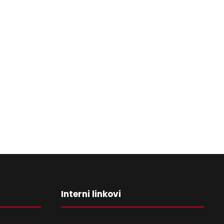
Interni linkovi