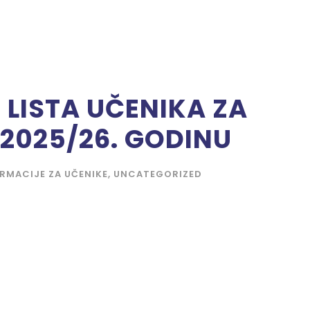
LISTA UČENIKA ZA
 2025/26. GODINU
RMACIJE ZA UČENIKE
,
UNCATEGORIZED