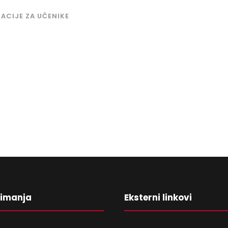
ACIJE ZA UČENIKE
nimanja
Eksterni linkovi