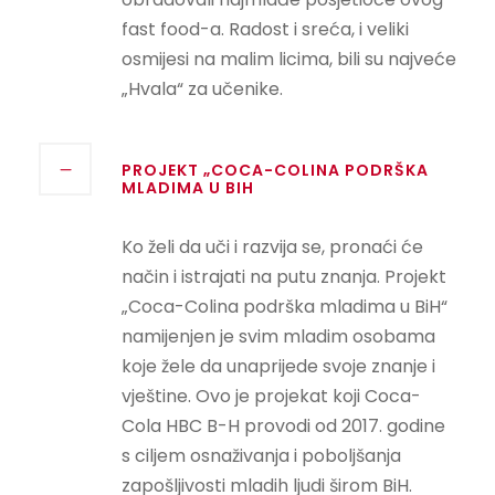
fast food-a. Radost i sreća, i veliki
osmijesi na malim licima, bili su najveće
„Hvala“ za učenike.
PROJEKT „COCA-COLINA PODRŠKA
MLADIMA U BIH
Ko želi da uči i razvija se, pronaći će
način i istrajati na putu znanja. Projekt
„Coca-Colina podrška mladima u BiH“
namijenjen je svim mladim osobama
koje žele da unaprijede svoje znanje i
vještine. Ovo je projekat koji Coca-
Cola HBC B-H provodi od 2017. godine
s ciljem osnaživanja i poboljšanja
zapošljivosti mladih ljudi širom BiH.