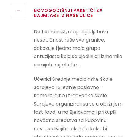
NOVOGODIŠNJI PAKETIĆI ZA
NAJMLAĐE IZ NAŠE ULICE
Da humanost, empatija, ljubav i
nesebičnost ruše sve granice,
dokazuje i jedna mala grupa
entuzijasta koja se ujedinila i izmamila
osmijeh najmlađim.
Učenici Srednje medicinske škole
Sarajevo i Srednje poslovno-
komercijalne i trgovačke škole
Sarajevo organizirali su se u obližnjem
fast food-u na Bjelavama i prikupili
novčana sredstva za kupovinu
novogodišnjih paketića kako bi
obradovali najmlađe posjetioce ovog