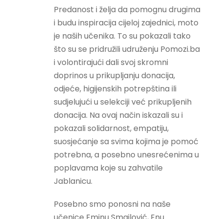
Predanost i želja da pomognu drugima
i budu inspiracija cijeloj zajednici, moto
je naših učenika. To su pokazali tako
što su se pridružili udruženju Pomozi.ba
i volontirajući dali svoj skromni
doprinos u prikupljanju donacija,
odjeće, higijenskih potrepština ili
sudjelujući u selekciji već prikupljenih
donacija. Na ovaj način iskazali su i
pokazali solidarnost, empatiju,
suosjećanje sa svima kojima je pomoć
potrebna, a posebno unesrećenima u
poplavama koje su zahvatile
Jablanicu.
Posebno smo ponosni na naše
učenice Eminu Smajlović, Enu