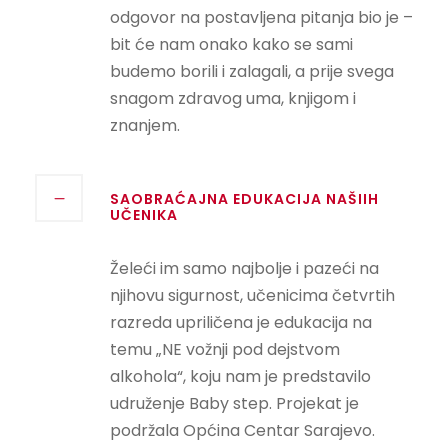
odgovor na postavljena pitanja bio je –
bit će nam onako kako se sami
budemo borili i zalagali, a prije svega
snagom zdravog uma, knjigom i
znanjem.
SAOBRAĆAJNA EDUKACIJA NAŠIIH
UČENIKA
Želeći im samo najbolje i pazeći na
njihovu sigurnost, učenicima četvrtih
razreda upriličena je edukacija na
temu „NE vožnji pod dejstvom
alkohola“, koju nam je predstavilo
udruženje Baby step. Projekat je
podržala Općina Centar Sarajevo.