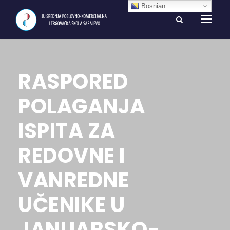
Bosnian
RASPORED
POLAGANJA
ISPITA ZA
REDOVNE I
VANREDNE
UČENIKE U
JANUARSKO-