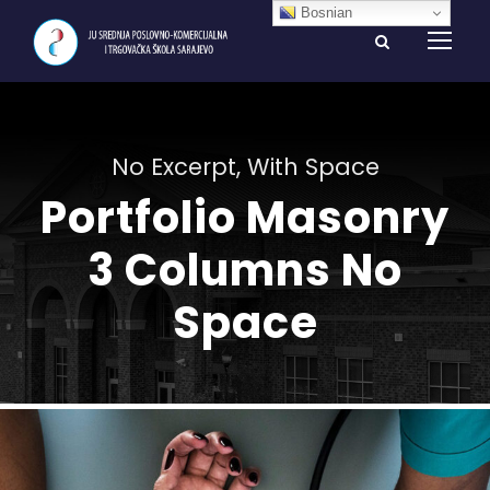
Bosnian
No Excerpt, With Space
Portfolio Masonry
3 Columns No
Space
Charity & Voluntary For Social
Charity
/
Social