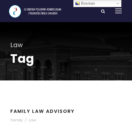
Bosnian
Law
Tag
FAMILY LAW ADVISORY
Family
/
Law