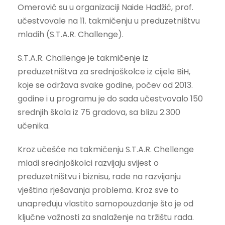
Omerović su u organizaciji Naide Hadžić, prof.
učestvovale na 11. takmičenju u preduzetništvu
mladih (S.T.A.R. Challenge).
S.T.A.R. Challenge je takmičenje iz
preduzetništva za srednjoškolce iz cijele BiH,
koje se održava svake godine, počev od 2013.
godine i u programu je do sada učestvovalo 150
srednjih škola iz 75 gradova, sa blizu 2.300
učenika.
Kroz učešće na takmičenju S.T.A.R. Chellenge
mladi srednjoškolci razvijaju svijest o
preduzetništvu i biznisu, rade na razvijanju
vještina rješavanja problema. Kroz sve to
unapređuju vlastito samopouzdanje što je od
ključne važnosti za snalaženje na tržištu rada.