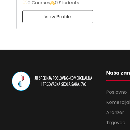
0 Courses
0 Students
View Profile
Naša za
Poslovno-
Komercijal
Aranžer
Trgovac