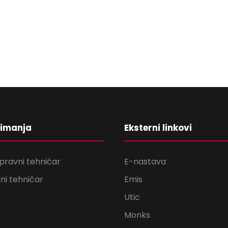
nimanja
Eksterni linkovi
pravni tehničar
E-nastava
ni tehničar
Emis
Utic
Monks