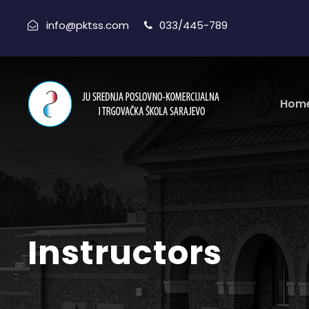
info@pktss.com
033/445-789
Hom
Instructors